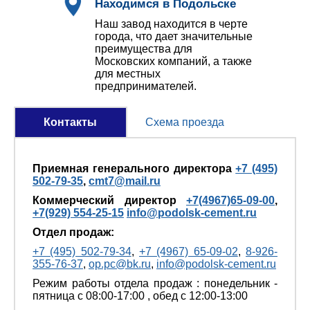
Находимся в Подольске
Наш завод находится в черте
города, что дает значительные
преимущества для
Московских компаний, а также
для местных
предпринимателей.
Контакты
Схема проезда
Приемная генерального директора
+7 (495)
502-79-35
,
cmt7@mail.ru
Коммерческий директор
+7(4967)65-09-00
,
+7(929) 554-25-15
info@podolsk-cement.ru
Отдел продаж:
+7 (495) 502-79-34
,
+7 (4967) 65-09-02
,
8-926-
355-76-37
,
op.pc@bk.ru
,
info@podolsk-cement.ru
Режим работы отдела продаж : понедельник -
пятница с 08:00-17:00 , обед с 12:00-13:00