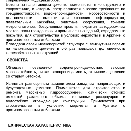
современных модификаторов.
Бетоны на напрягающем цементе применяются в конструкциях и
сооружениях, к которым предъявляются высокие требования по
трещиностойкости, водонепроницаемости, морозостойкости и
долговечности: емкости для хранения нефтепродуктов,
плавательные бассейны, очистные сооружения, тоннели
метрополитенов, безрулонные кровли, покрытия автодорожных
мостов, полы гражданских и промышленных зданий, аэродромные
покрытия, для строительства в услових мерзлоты и в Арктике, с
противоморозными добавками.
Благодаря своей мелкопористой структуре с замкнутыми порами
на напрягающем цементе в 5-6 раз повышают долговечность
железобетонных конструкций.
СВОЙСТВА
Обладает повышенной водонепроницаемостью, высокая
морозостойкость, низкая газопроницаемость, отличное сцепление
со старым бетоном.
Является равноценным заменителем западных напрягающих и
бузусадочных цементов. Применяется для строительства и
ремонта массивных гидросооружений, химически стойких
емкостей различного объема, топливных резервуаров и
водостойких ограждающих конструкций. Применяется при
строительстве в условиях мерзлоты и Арктике с
противоморозными добавками.
ТЕХНИЧЕСКАЯ ХАРАКТЕРИСТИКА