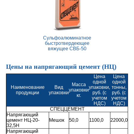
Сульфоалюминатное
быстротвердеющее
вяжущее СВБ-50
Цены на напрягающий цемент (НЦ)
Цена
Цена
одной
одной
Масса
Наименование
Вид
упаковки,
тонны,
упаковки
продукции
упаковки
руб. (с
руб. (с
кг.
учетом
учетом
НДС)
НДС)
СПЕЦЦЕМЕНТ
Напрягающий
цемент НЦ-20-
Мешок
50,0
1100,0
22000,0
32,5Н
Напрягающий