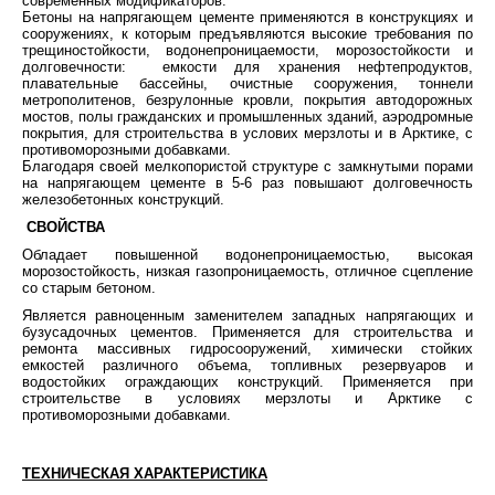
современных модификаторов.
Бетоны на напрягающем цементе применяются в конструкциях и
сооружениях, к которым предъявляются высокие требования по
трещиностойкости, водонепроницаемости, морозостойкости и
долговечности: емкости для хранения нефтепродуктов,
плавательные бассейны, очистные сооружения, тоннели
метрополитенов, безрулонные кровли, покрытия автодорожных
мостов, полы гражданских и промышленных зданий, аэродромные
покрытия, для строительства в услових мерзлоты и в Арктике, с
противоморозными добавками.
Благодаря своей мелкопористой структуре с замкнутыми порами
на напрягающем цементе в 5-6 раз повышают долговечность
железобетонных конструкций.
СВОЙСТВА
Обладает повышенной водонепроницаемостью, высокая
морозостойкость, низкая газопроницаемость, отличное сцепление
со старым бетоном.
Является равноценным заменителем западных напрягающих и
бузусадочных цементов. Применяется для строительства и
ремонта массивных гидросооружений, химически стойких
емкостей различного объема, топливных резервуаров и
водостойких ограждающих конструкций. Применяется при
строительстве в условиях мерзлоты и Арктике с
противоморозными добавками.
ТЕХНИЧЕСКАЯ ХАРАКТЕРИСТИКА