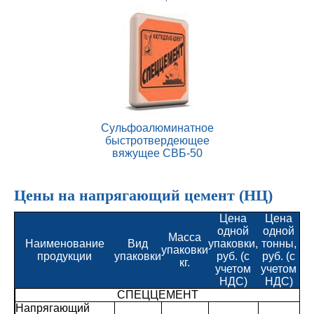
Сульфоалюминатное
быстротвердеющее
вяжущее СВБ-50
Цены на напрягающий цемент (НЦ)
Цена
Цена
одной
одной
Масса
Наименование
Вид
упаковки,
тонны,
упаковки
продукции
упаковки
руб. (с
руб. (с
кг.
учетом
учетом
НДС)
НДС)
СПЕЦЦЕМЕНТ
Напрягающий